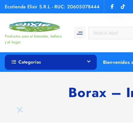
Ecotienda Elixir S.R.L - RUC: 20605078444
Productos para el bienestar, belleza
y el hogar
Categorías
Bienvenidos a
Borax – I