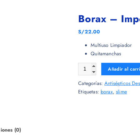
Borax – Imp
S/
22.00
Multiuso Limpiador
Quitamanchas
Añadir al carr
Categorías:
Antisépticos Des
Etiquetas:
borax
,
slime
iones (0)