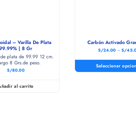
oidal – Varilla De Plata
Carbón Activado Gra
99.99% | 8 Gr
S/
24.00
–
S/
45.
a de plata de 99.99 12 cm.
argo 8 Grs.de peso.
Seleccionar opcio
S/
80.00
Añadir al carrito