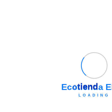
maquinas
No se han encontrado productos que coincidan
con tu selección.
E
c
o
t
i
e
n
d
a
E
Información
LOADING
Mi cuenta
Ordene por WhatsApp
Medios de Pago