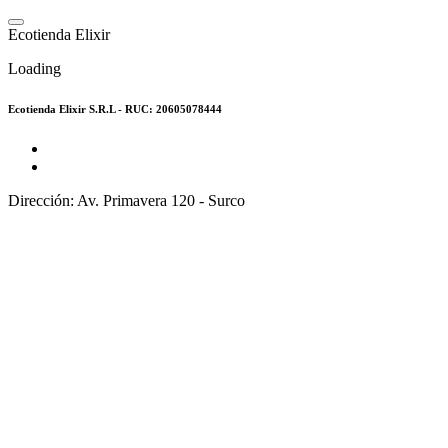
Saltar
al
E
c
o
t
i
e
n
d
a
E
l
i
x
i
r
contenido
Loading
Ecotienda Elixir S.R.L - RUC: 20605078444
Dirección: Av. Primavera 120 - Surco